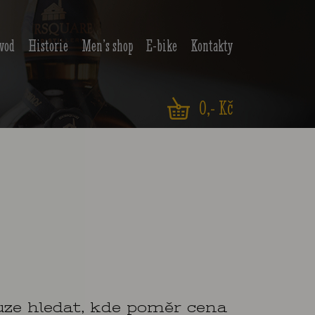
vod
Historie
Men’s shop
E-bike
Kontakty
0
,- Kč
uze hledat, kde poměr cena