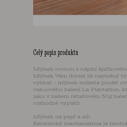
Celý popis produktu
Mlýnek rovnou s náplní špičkové
Mlýnek Vám dorazí již naplněný t
vybírat - mlýnek můžete použít ro
vakuového balení La Plantation, k
jako v našem retailovém 50g balen
rozhodně vyplatí!
Mlýnek na pepř a sůl
Keramický mechanismus je neutrální