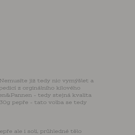
emusíte již tedy nic vymýšlet a
edicí z orginálního kilového
en&Pannen - tedy stejná kvalita
30g pepře - tato volba se tedy
ře ale i soli, průhledné tělo