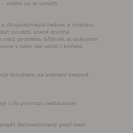
 vidíte co je uvnitř!
o dlouhotrvající radost z mlýnku
bit použití, které zrovna
no není problém. Mlýnek si dokonce
ce v něm lze umlít i koření,
uluje šroubem na kameni vespod
ný i do provozu restaurace.
 pepř), fermentovaný pepř není