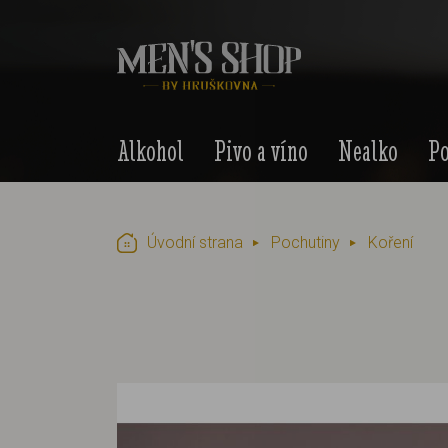
Alkohol
Pivo a víno
Nealko
Po
Úvodní strana
Pochutiny
Koření