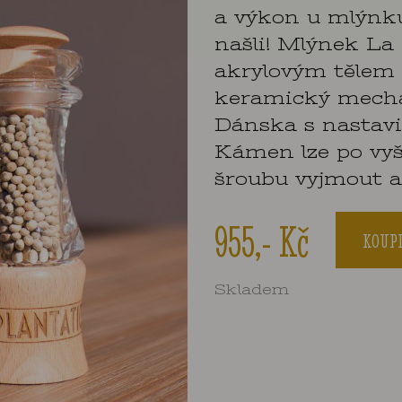
a výkon u mlýnku
našli! Mlýnek La
akrylovým tělem 
keramický mech
Dánska s nastavi
Kámen lze po vyš
šroubu vyjmout a
955,- Kč
KOUP
Skladem