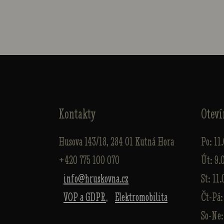
Kontakty
Oteví
Husova 143/18, 284 01 Kutná Hora
Po: 11
+420 775 100 070
Út: 9.
info@hruskovna.cz
St: 11.
VOP a GDPR
,
Elektromobilita
Čt-Pá:
So-Ne: