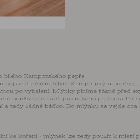
ho bílého Kampotského pepře
ím nejkvalitnějším bílým Kampotským pepřem. N
vnou po vybalení! Mlýnky plníme těsně před exp
teré používáme např. pro našeho partnera Pott
í a tedy žádné béčko. Do mlýnku se vejde cca 
 ke koření - mlýnek lze tedy použít k mletí pep