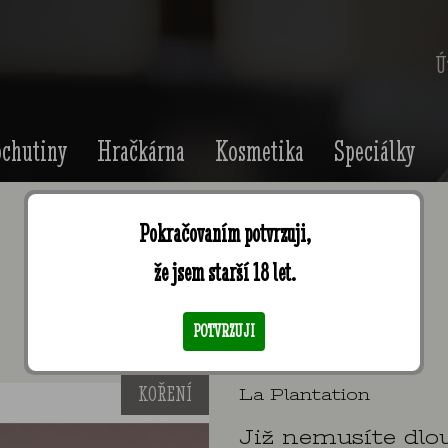
Ú
chutiny
Hračkárna
Kosmetika
Speciálky
Pokračovaním potvrzuji,
že jsem starší 18 let.
Mlýnek bílý pepř
POTVRZUJI
KOŘENÍ
La Plantation
Již nemusíte dlo