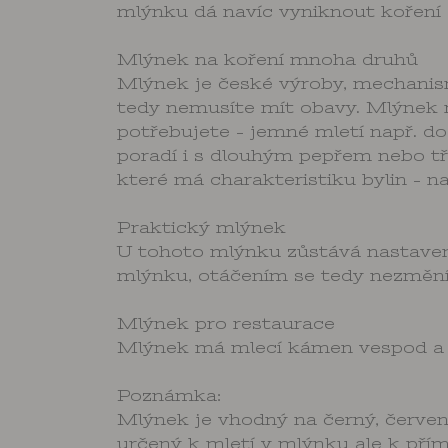
mlýnku dá navíc vyniknout koření a
Mlýnek na koření mnoha druhů
Mlýnek je české výroby, mechanism
tedy nemusíte mít obavy. Mlýnek má
potřebujete - jemné mletí např. d
poradí i s dlouhým pepřem nebo tř
které má charakteristiku bylin - n
Praktický mlýnek
U tohoto mlýnku zůstává nastaven
mlýnku, otáčením se tedy nezmění
Mlýnek pro restaurace
Mlýnek má mlecí kámen vespod a lz
Poznámka:
Mlýnek je vhodný na černý, červený
určený k mletí v mlýnku ale k pří