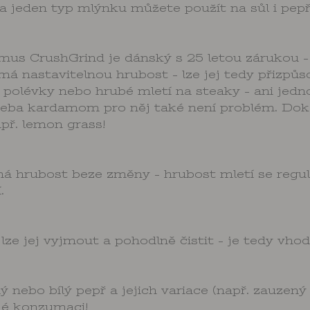
 jeden typ mlýnku můžete použít na sůl i pepř -
us CrushGrind je dánský s 25 letou zárukou - 
 nastavitelnou hrubost - lze jej tedy přizpůso
o polévky nebo hrubé mletí na steaky - ani jed
eba kardamom pro něj také není problém. Dokon
apř. lemon grass!
á hrubost beze změny - hrubost mletí se reg
.
e jej vyjmout a pohodlně čistit - je tedy vhod
 nebo bílý pepř a jejich variace (např. zauzený
mé konzumaci!