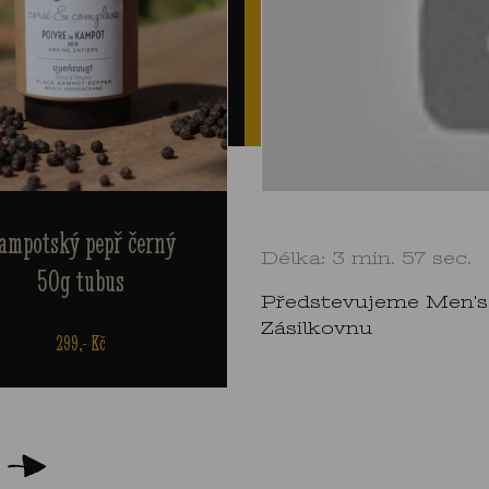
Mini ruční litinový
Kampotský p
Délka: 3 min. 57 sec.
mlýnek
fermentovaný
Předstevujeme Men's
Zásilkovnu
1.590,- Kč
399,- Kč