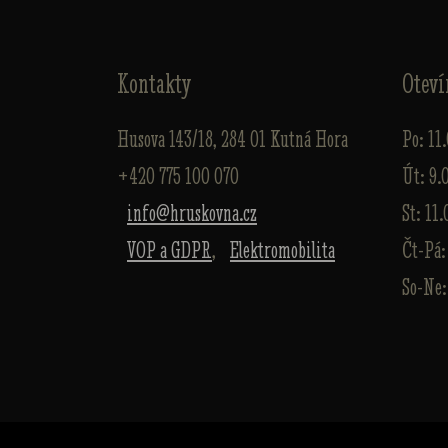
Kontakty
Oteví
Husova 143/18, 284 01 Kutná Hora
Po: 11
+420 775 100 070
Út: 9.
info@hruskovna.cz
St: 11.
VOP a GDPR
,
Elektromobilita
Čt-Pá:
So-Ne: