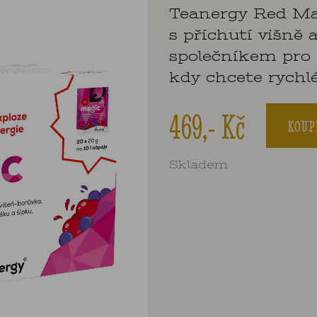
Teanergy Red Mag
s příchutí višně 
společníkem pro h
kdy chcete rychl
469,- Kč
KOUP
Skladem