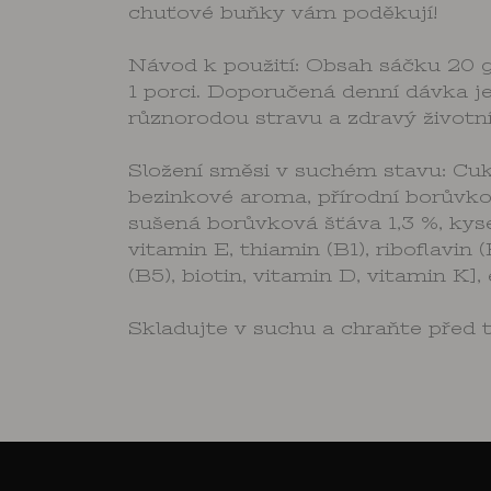
chuťové buňky vám poděkují!
Návod k použití: Obsah sáčku 20 g
1 porci. Doporučená denní dávka je
různorodou stravu a zdravý životní 
Složení směsi v suchém stavu: Cukr
bezinkové aroma, přírodní borůvko
sušená borůvková šťáva 1,3 %, kyse
vitamin E, thiamin (B1), riboflavin 
(B5), biotin, vitamin D, vitamin K], 
Skladujte v suchu a chraňte před 