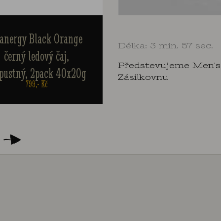
Teanergy Black Orange
Teanergy Green M
Délka: 3 min. 57 sec.
černý ledový čaj,
zelený ledový č
Předstevujeme Men's
rozpustný, balení 20x20g
rozpustný, 2pack 
Zásilkovnu
469,- Kč
799,- Kč