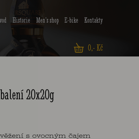
vod
Historie
Men’s shop
E-bike
Kontakty
0
,- Kč
 balení 20x20g
svěžení s ovocným čajem