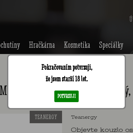
Ú
chutiny
Hračkárna
Kosmetika
Speciálky
Pokračovaním potvrzuji,
že jsem starší 18 let.
Magic ovocný ledový čaj, rozpustný,
POTVRZUJI
TEANERGY
Teanergy
Objevte kouzlo o