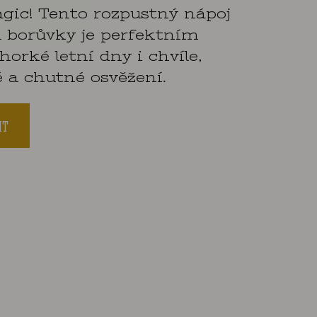
ic! Tento rozpustný nápoj
a borůvky je perfektním
orké letní dny i chvíle,
é a chutné osvěžení.
IT