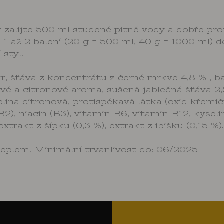
 zalijte 500 ml studené pitné vody a dobře pro
 1 až 2 balení (20 g = 500 ml, 40 g = 1000 ml) 
styl.
, šťáva z koncentrátu z černé mrkve 4,8 % , bar
vé a citronové aroma, sušená jablečná šťáva 2,
lina citronová, protispékavá látka (oxid křemič
(B2), niacin (B3), vitamin B6, vitamin B12, kyse
extrakt z šípku (0,3 %), extrakt z ibišku (0,15 %).
teplem. Minimální trvanlivost do: 06/2025