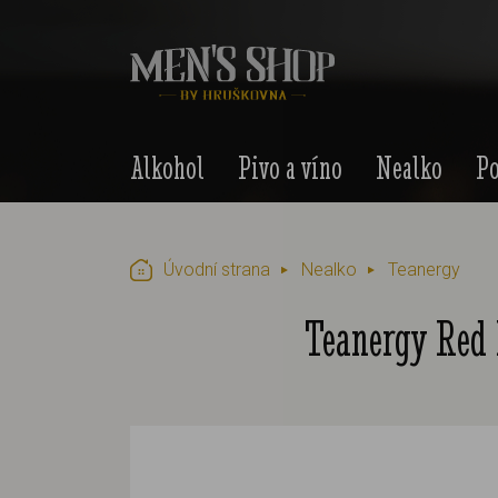
Alkohol
Pivo a víno
Nealko
Po
Úvodní strana
Nealko
Teanergy
Teanergy Red 