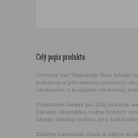
Celý popis produktu
Ovocný čaj Teanergy Red Magic má 
bohatou a přirozenou ovocnou chuť
obohacen o komplex vitamínů, kter
Praktické balení po 20g porcích z
během okamžiku máte hotový osvěžu
Magic ideální volbou pro každodenn
Zažijte harmonii chutí a užijte s