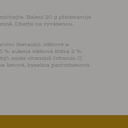
míchejte. Balení 20 g představuje
denně. Dbejte na vyváženou,
vivo (betanin), višňové a
5 %, sušená višňová šťáva 2 %,
itý), směs vitaminů [vitamin C,
lina listová, kyselina pantothenová