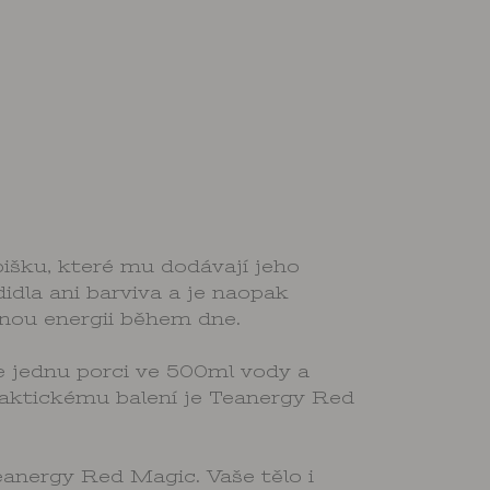
išku, které mu dodávají jeho
idla ani barviva a je naopak
bnou energii během dne.
te jednu porci ve 500ml vody a
raktickému balení je Teanergy Red
.
eanergy Red Magic. Vaše tělo i