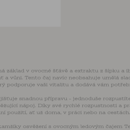
základ v ovocné šťávě a extraktu z šípku a ib
 a vůni. Tento čaj navíc neobsahuje umělá slad
ý podporuje vaši vitalitu a dodává vám potře
ajišťuje snadnou přípravu – jednoduše rozpustí
jící nápoj. Díky své rychlé rozpustnosti a p
í použití, ať už doma, v práci nebo na cestách
i okamžiky osvěžení s ovocným ledovým čajem T