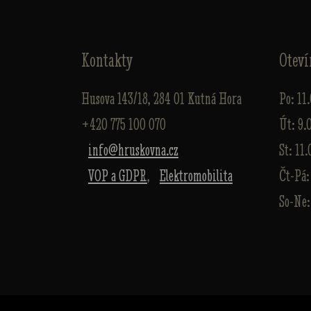
Kontakty
Oteví
Husova 143/18, 284 01 Kutná Hora
Po: 11
+420 775 100 070
Út: 9.
info@hruskovna.cz
St: 11.
VOP a GDPR
,
Elektromobilita
Čt-Pá:
So-Ne: