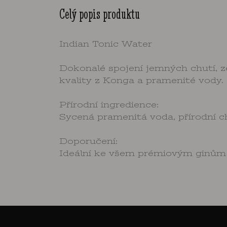
Celý popis produktu
Indian Tonic Water
Dokonalé spojení jemných chutí, z
kvality z Konga a pramenité vody. J
Přírodní ingredience:
Sycená pramenitá voda, přírodní ch
Doporučení:
Ideální ke všem prémiovým ginům