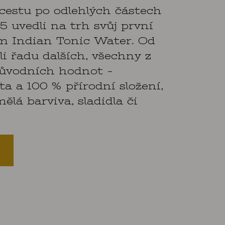
cestu po odlehlých částech
5 uvedli na trh svůj první
m Indian Tonic Water. Od
li řadu dalších, všechny z
 původních hodnot -
a a 100 % přírodní složení,
lá barviva, sladidla či