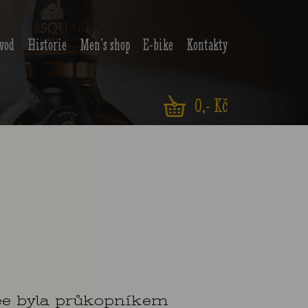
vod
Historie
Men’s shop
E-bike
Kontakty
0
,- Kč
ee byla průkopníkem