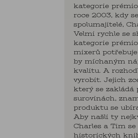
kategorie prémio
roce 2003, kdy se
spolumajitelé, Ch
Velmi rychle se sh
kategorie prémio
mixerů potřebuje
by míchaným náp
kvalitu. A rozhod
vyrobit. Jejich zc
který se zakládá
surovinách, zname
produktu se ubír
Aby našli ty nejk
Charles a Tim se 
historických kni