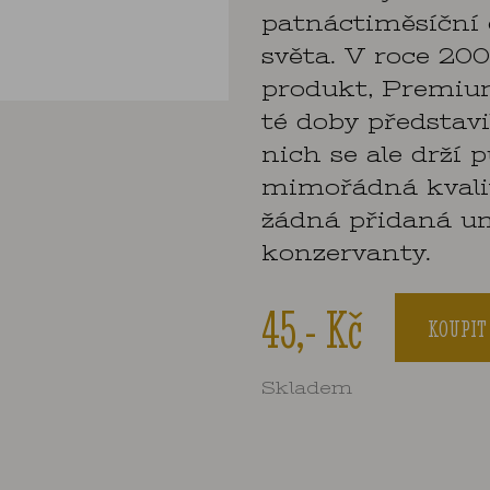
patnáctiměsíční 
světa. V roce 200
produkt, Premiu
té doby představi
nich se ale drží
mimořádná kvalit
žádná přidaná umě
konzervanty.
45,- Kč
KOUPIT
Skladem