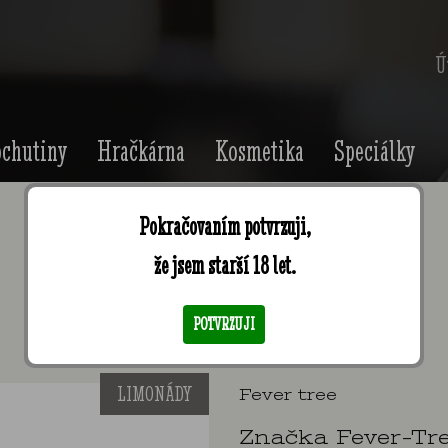
Ú
chutiny
Hračkárna
Kosmetika
Speciálky
Pokračovaním potvrzuji,
že jsem starší 18 let.
Fever Tree Indian Tonic Water
POTVRZUJI
LIMONÁDY
Fever tree
Značka Fever-Tr