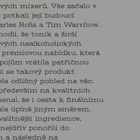
vých mixerů. Vše začalo v
 potkali její budoucí
arles Rolls a Tim Warrilow.
odli, že tonik a širší
vých nealkoholických
 prémiovou nabídku, která
ojům vrátila patřičnou
li se takový produkt
ela odlišný pohled na věc,
 především na kvalitních
nal, že i cesta k finálnímu
ala úplně jiným směrem.
valitnější ingredience,
nejdřív ponořili do
h a následně na