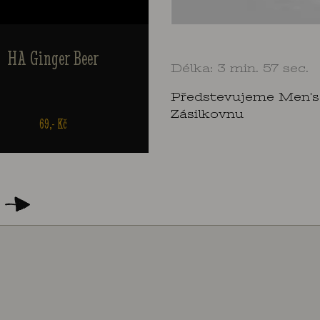
HA Ginger Beer
Lipton Green 0,33l, plech
Délka: 3 min. 57 sec.
Předstevujeme Men's
Zásilkovnu
69,- Kč
30,- Kč