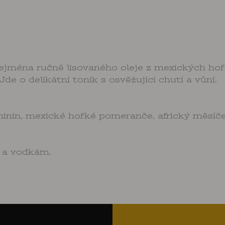
ejména ručně lisovaného oleje z mexických ho
de o delikátní tonik s osvěžující chutí a vůní.
inin, mexické hořké pomeranče, africký měsíček
 a vodkám.