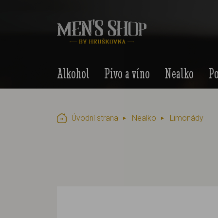
Alkohol
Pivo a víno
Nealko
Po
Úvodní strana
Nealko
Limonády