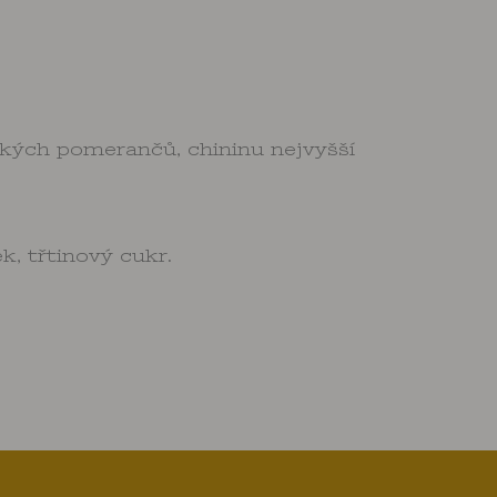
řkých pomerančů, chininu nejvyšší
, třtinový cukr.