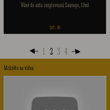
Vůně do auta inspirovaná Sauvage, 10ml
297,- Kč
1
2
3
4
Mrkněte na videa