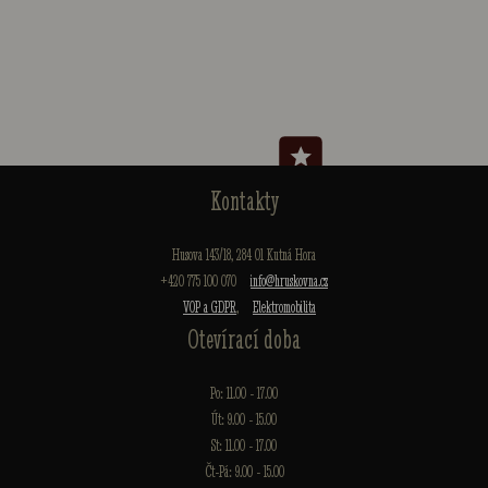
Kontakty
Husova 143/18, 284 01 Kutná Hora
+420 775 100 070
info@hruskovna.cz
VOP a GDPR
,
Elektromobilita
Otevírací doba
Po: 11.00 - 17.00
Út: 9.00 - 15.00
St: 11.00 - 17.00
Čt-Pá: 9.00 - 15.00