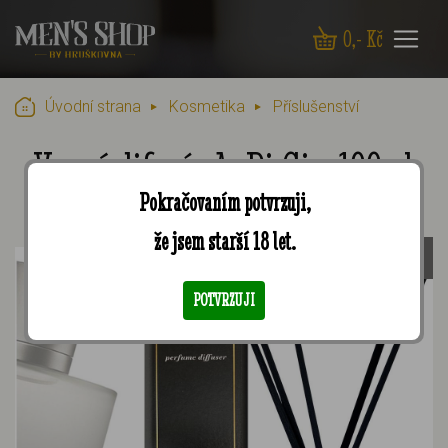
0
,- Kč
Úvodní strana
Kosmetika
Příslušenství
Vonný difuzér A. Di Gio, 100ml
Pokračovaním potvrzuji,
že jsem starší 18 let.
PŘÍSLUŠENSTVÍ
POTVRZUJI