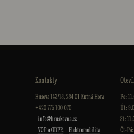
Kontakty
Oteví
Husova 143/18, 284 01 Kutná Hora
Po: 11
+420 775 100 070
Út: 9.
info@hruskovna.cz
St: 11.
VOP a GDPR
,
Elektromobilita
Čt-Pá: