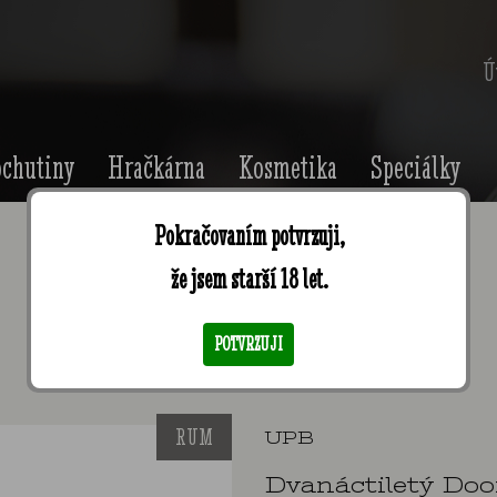
Ú
chutiny
Hračkárna
Kosmetika
Speciálky
Pokračovaním potvrzuji,
že jsem starší 18 let.
Doorlys FS 12 Y.O. paper box
POTVRZUJI
RUM
UPB
Dvanáctiletý Doorl