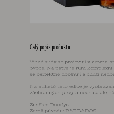
Celý popis produktu
Vinné sudy se projevují v aroma, s
ovoce. Na patře je rum komplexní a
se perfektně doplňují a chuti ned
Na etiketě této edice je vyobrazen
záchranných programech se ale něko
Značka: Doorlys
Země původu: BARBADOS