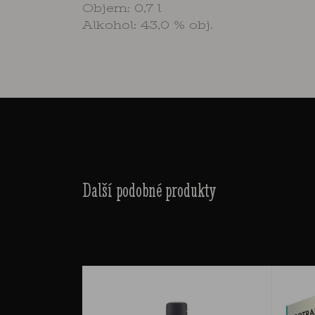
Objem: 0,7 l
Alkohol: 43,0 % obj.
Další podobné produkty