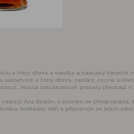
polu s tóny dřeva a vanilky a náznaky čerstvé c
 sametový, s tóny dřeva, vanilky, ovoce, kořen
ominují. Jemná zakulacenost pomalu přechází v 
 vzácný Ara Spixův, o kterém se předpokládá, že 
lika desítkám daří a připravuje se jejich návr