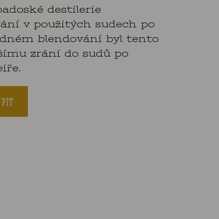
doské destilerie
rání v použitých sudech po
dném blendování byl tento
šímu zrání do sudů po
iře.
PIT