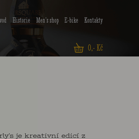
vod
Historie
Men’s shop
E-bike
Kontakty
0
,- Kč
y’s je kreativní edicí z