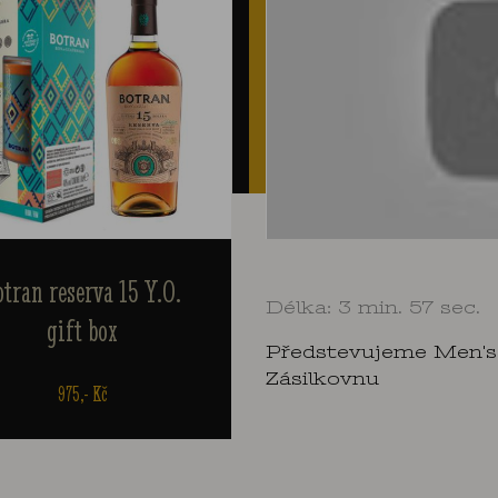
Rum Nation 8 Y.O.
Plantation Fiji 2009
Délka: 3 min. 57 sec.
Barbados paper box
under the sea 0,7l 49,5%
Předstevujeme Men's
Zásilkovnu
1.404,- Kč
2.024,- Kč