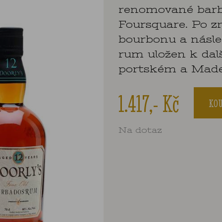
renomované barba
Foursquare. Po z
bourbonu a násle
rum uložen k dal
portském a Made
1.417,- Kč
KOU
Na dotaz