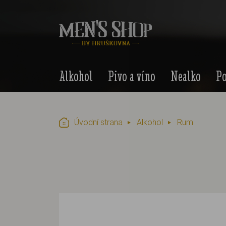
Alkohol
Pivo a víno
Nealko
Po
Úvodní strana
Alkohol
Rum