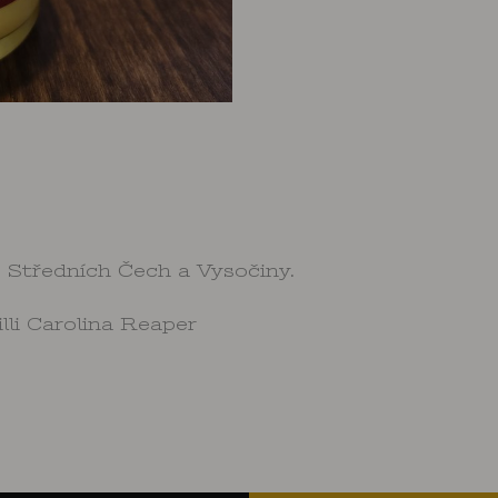
 Středních Čech a Vysočiny.
lli Carolina Reaper