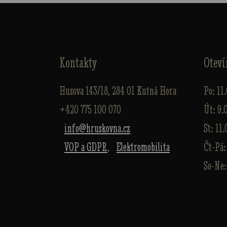
Kontakty
Oteví
Husova 143/18, 284 01 Kutná Hora
Po: 11
+420 775 100 070
Út: 9.
info@hruskovna.cz
St: 11.
VOP a GDPR
,
Elektromobilita
Čt-Pá:
So-Ne: