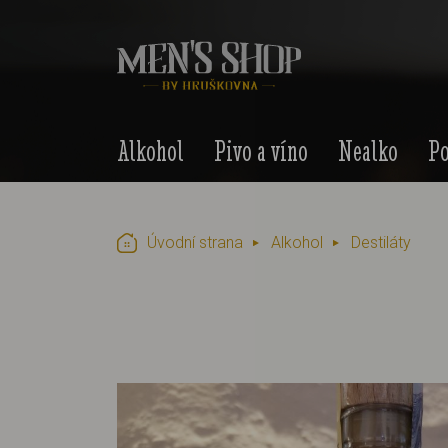
Alkohol
Pivo a víno
Nealko
Po
Úvodní strana
Alkohol
Destiláty