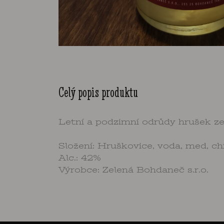
Celý popis produktu
Letní a podzimní odrůdy hrušek ze
Složení: Hruškovice, voda, med, chi
Alc.: 42%
Výrobce: Zelená Bohdaneč s.r.o.