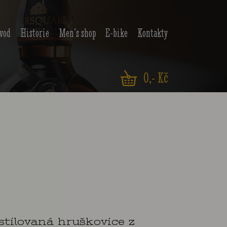
vod
Historie
Men’s shop
E-bike
Kontakty
0
,- Kč
tilovaná hruškovice z