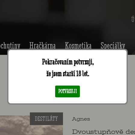
Ú
chutiny
Hračkárna
Kosmetika
Speciálky
Pokračovaním potvrzuji,
že jsem starší 18 let.
HRUŠCA 42%, 0,5l
POTVRZUJI
DESTILÁTY
Agnes
Dvoustupňově des